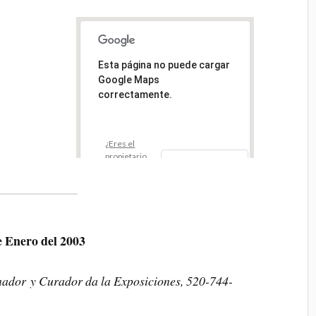
Esta página no puede cargar
Google Maps
correctamente.
¿Eres el
propietario
ACEPTAR
de este
sitio web?
e Enero del 2003
inador y Curador da la Exposiciones, 520-744-