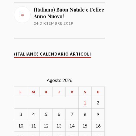
(Italiano) Buon Natale e Felice
Anno Nuovo!
24 DICIEMBRE 2019
(ITALIANO) CALENDARIO ARTICOLI
Agosto 2026
L
M
X
J
V
S
D
1
2
3
4
5
6
7
8
9
10
11
12
13
14
15
16