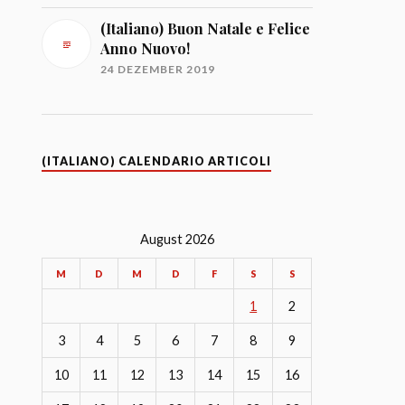
(Italiano) Buon Natale e Felice
Anno Nuovo!
24 DEZEMBER 2019
(ITALIANO) CALENDARIO ARTICOLI
August 2026
M
D
M
D
F
S
S
1
2
3
4
5
6
7
8
9
10
11
12
13
14
15
16