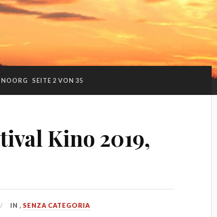
INOORG
SEITE 2 VON 35
ival Kino 2019,
IN
,
SENZA CATEGORIA