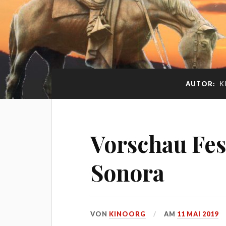
AUTOR:
K
Vorschau Fest
Sonora
VON
KINOORG
AM
11 MAI 2019