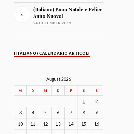
(Italiano) Buon Natale e Felice
Anno Nuovo!
24 DEZEMBER 2019
(ITALIANO) CALENDARIO ARTICOLI
August 2026
M
D
M
D
F
S
S
1
2
3
4
5
6
7
8
9
10
11
12
13
14
15
16