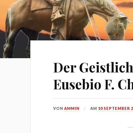
Der Geistlic
Eusebio F. Ch
VON
AMMIN
AM
10 SEPTEMBER 2