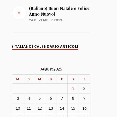
(Italiano) Buon Natale e Felice
Anno Nuovo!
24 DEZEMBER 2019
(ITALIANO) CALENDARIO ARTICOLI
August 2026
M
D
M
D
F
S
S
1
2
3
4
5
6
7
8
9
10
11
12
13
14
15
16