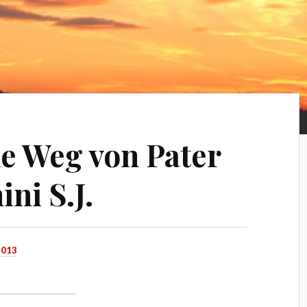
he Weg von Pater
ini S.J.
013