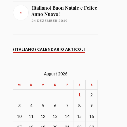
(Italiano) Buon Natale e Felice
Anno Nuovo!
24 DEZEMBER 2019
(ITALIANO) CALENDARIO ARTICOLI
August 2026
M
D
M
D
F
S
S
1
2
3
4
5
6
7
8
9
10
11
12
13
14
15
16