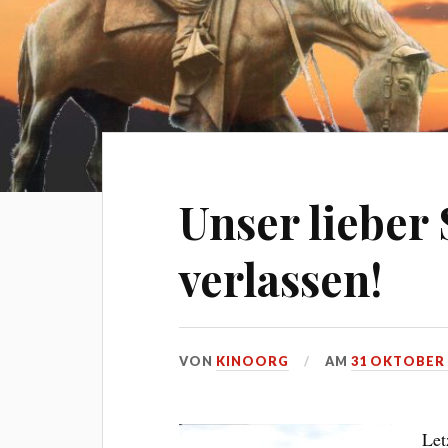
Unser lieber 
verlassen!
VON
KINOORG
AM
31 OKTOBER 
Let