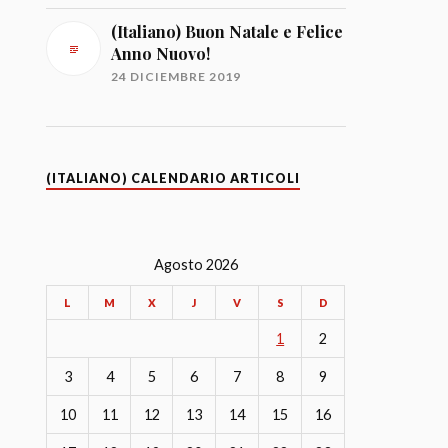
(Italiano) Buon Natale e Felice
Anno Nuovo!
24 DICIEMBRE 2019
(ITALIANO) CALENDARIO ARTICOLI
Agosto 2026
L
M
X
J
V
S
D
1
2
3
4
5
6
7
8
9
10
11
12
13
14
15
16