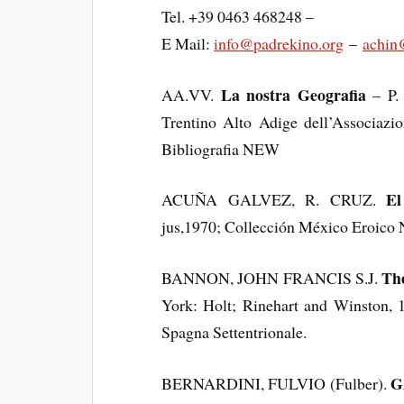
Tel. +39 0463 468248 –
E Mail:
info@padrekino.org
–
achin@
La nostra Geografia
AA.VV.
– P. 
Trentino Alto Adige dell’Associazio
Bibliografia NEW
El
ACUÑA GALVEZ, R. CRUZ.
jus,1970; Collección México Eroico 
The
BANNON, JOHN FRANCIS S.J.
York: Holt; Rinehart and Winston, 1
Spagna Settentrionale.
G
BERNARDINI, FULVIO (Fulber).