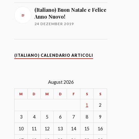
(Italiano) Buon Natale e Felice
Anno Nuovo!
24 DEZEMBER 2019
(ITALIANO) CALENDARIO ARTICOLI
August 2026
M
D
M
D
F
S
S
1
2
3
4
5
6
7
8
9
10
11
12
13
14
15
16