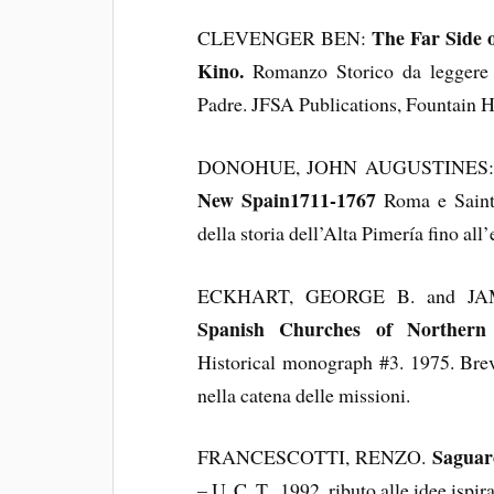
The Far Side o
CLEVENGER BEN:
Kino.
Romanzo Storico da leggere c
Padre. JFSA Publications, Fountain H
DONOHUE, JOHN AUGUSTINES:
New Spain1711-1767
Roma e Saint 
della storia dell’Alta Pimería fino all
ECKHART, GEORGE B. and JA
Spanish Churches of Northern
Historical monograph #3. 1975. Breve
nella catena delle missioni.
Saguaro
FRANCESCOTTI, RENZO.
– U. C. T., 1992. ributo alle idee ispir