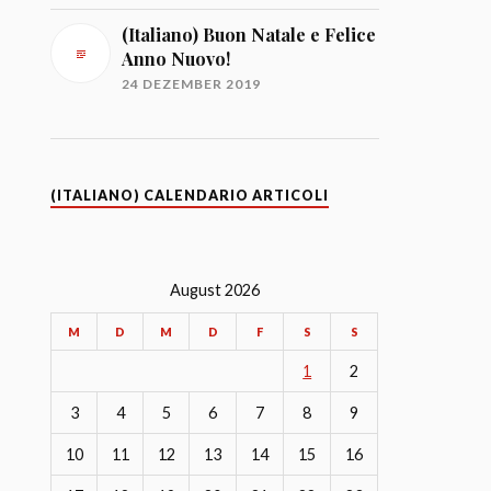
(Italiano) Buon Natale e Felice
Anno Nuovo!
24 DEZEMBER 2019
(ITALIANO) CALENDARIO ARTICOLI
August 2026
M
D
M
D
F
S
S
1
2
3
4
5
6
7
8
9
10
11
12
13
14
15
16