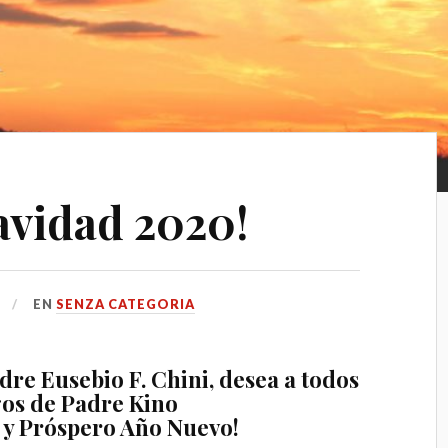
avidad 2020!
EN
SENZA CATEGORIA
dre Eusebio F. Chini, desea a todos
gos de Padre Kino
d y Próspero Año Nuevo!