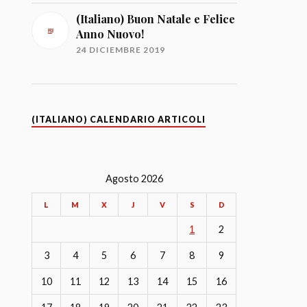
(Italiano) Buon Natale e Felice
Anno Nuovo!
24 DICIEMBRE 2019
(ITALIANO) CALENDARIO ARTICOLI
Agosto 2026
L
M
X
J
V
S
D
1
2
3
4
5
6
7
8
9
10
11
12
13
14
15
16