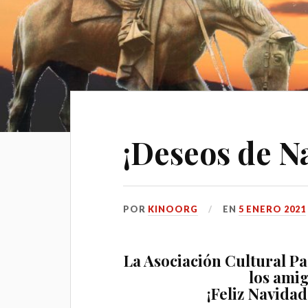
¡Deseos de N
POR
KINOORG
EN
5 ENERO 2021
La Asociación Cultural Pa
los ami
¡Feliz Navida