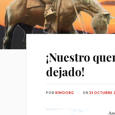
¡Nuestro que
dejado!
POR
KINOORG
EN
31 OCTUBRE 
Ano