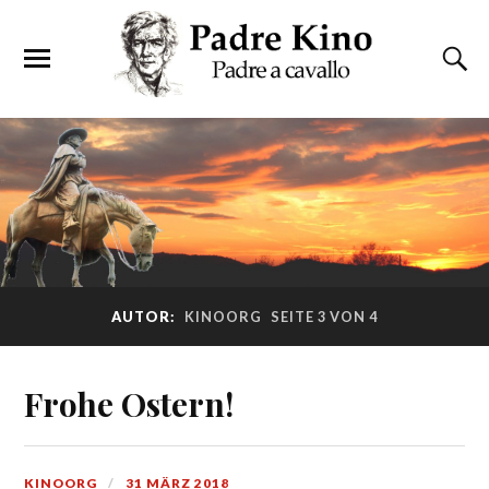
AUTOR:
KINOORG
SEITE 3 VON 4
Frohe Ostern!
KINOORG
31 MÄRZ 2018