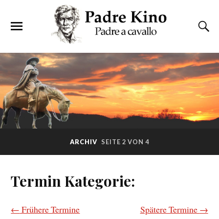
ARCHIV
SEITE 2 VON 4
Termin Kategorie:
←
Frühere Termine
Spätere Termine
→