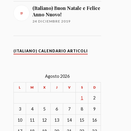
(Italiano) Buon Natale e Felice
Anno Nuovo!
24 DICIEMBRE 2019
(ITALIANO) CALENDARIO ARTICOLI
Agosto 2026
L
M
X
J
V
S
D
1
2
3
4
5
6
7
8
9
10
11
12
13
14
15
16